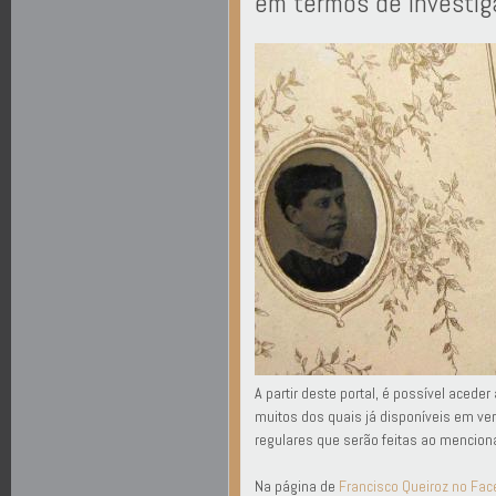
em termos de investig
A partir deste portal, é possível acede
muitos dos quais já disponíveis em ve
regulares que serão feitas ao menciona
Na página de
Francisco Queiroz no Fa